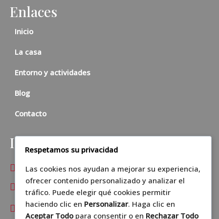
Enlaces
Inicio
La casa
Entorno y actividades
Blog
Contacto
Información
Respetamos su privacidad
Carrer Major, 47, 03810 Benilloba, Alicante
Las cookies nos ayudan a mejorar su experiencia,
ofrecer contenido personalizado y analizar el
mcliment70@gmail.com
tráfico. Puede elegir qué cookies permitir
haciendo clic en
Personalizar
. Haga clic en
+34666361750
Aceptar Todo
para consentir o en
Rechazar Todo